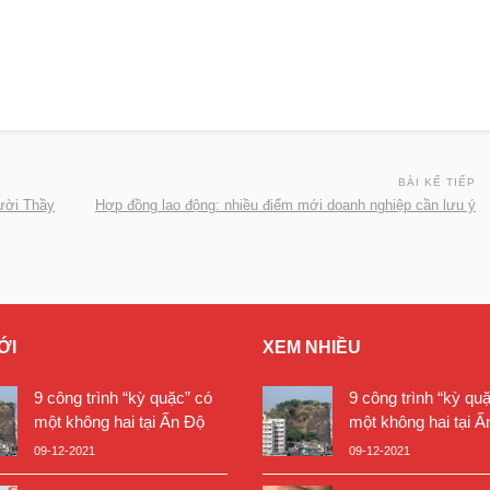
BÀI KẾ TIẾP
gười Thầy
Hợp đồng lao động: nhiều điểm mới doanh nghiệp cần lưu ý
ỚI
XEM NHIỀU
9 công trình “kỳ quặc” có
9 công trình “kỳ qu
một không hai tại Ấn Độ
một không hai tại Ấ
09-12-2021
09-12-2021