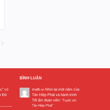
BÌNH LUẬN
ặc” có
matti
Nhìn lại một năm của
on
n Độ
Tân Hiệp Phát và hành trình
Tết ấm đoàn viên
: “
Tuyệt vời
Tân Hiệp Phát
”