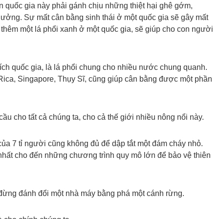
n quốc gia này phải gánh chịu những thiệt hại ghê gớm,
ưởng. Sự mất cân bằng sinh thái ở một quốc gia sẽ gây mất
i, thêm một lá phổi xanh ở một quốc gia, sẽ giúp cho con người
ích quốc gia, là lá phổi chung cho nhiều nước chung quanh.
ica, Singapore, Thụy Sĩ, cũng giúp cân bằng được một phần
ầu cho tất cả chúng ta, cho cả thế giới nhiều nông nổi này.
ủa 7 tỉ người cũng không đủ để dập tắt một đám cháy nhỏ.
hất cho đến những chương trình quy mô lớn để bảo vệ thiên
, đừng đánh đổi một nhà máy bằng phá một cánh rừng.