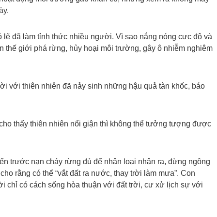
ày.
ó lẽ đã làm tỉnh thức nhiều người. Vì sao nắng nóng cực độ và
rên thế giới phá rừng, hủy hoại môi trường, gây ô nhiễm nghiêm
i với thiên nhiên đã nảy sinh những hậu quả tàn khốc, báo
 cho thấy thiên nhiên nổi giận thì không thể tưởng tượng được
tiến trước nạn cháy rừng đủ để nhân loại nhận ra, đừng ngông
 cho rằng có thể “vắt đất ra nước, thay trời làm mưa”. Con
i chỉ có cách sống hòa thuận với đất trời, cư xử lịch sự với