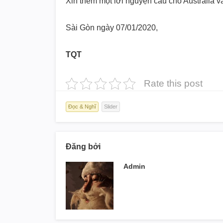
Xin thêm một lời nguyện cầu cho Australia v
Sài Gòn ngày 07/01/2020,
TQT
Rate this post
Đọc & Nghĩ
Slider
Đăng bởi
Admin