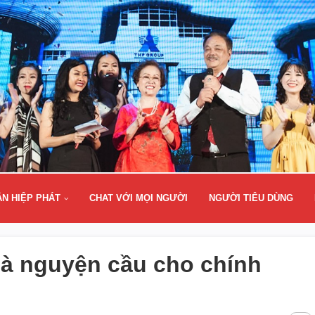
ÂN HIỆP PHÁT
CHAT VỚI MỌI NGƯỜI
NGƯỜI TIÊU DÙNG
 là nguyện cầu cho chính