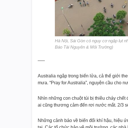
Hà Nội, Sài Gòn có nguy cơ ngập lụt nhi
Báo Tài Nguyên & Môi Trường)
—–
Australia ngập trong biển lửa, cả thế giới t
mưa. “Pray for Australia”, nguyện cầu cho n
Nhìn những con chuột túi bị thiêu cháy chết
ai cũng thương cảm đến rơi nước mắt. 2/3 
Những cảnh báo về biến đổi khí hậu, hiệu ứ
tai. Các tổ chức bảo vệ môi trường, các nh