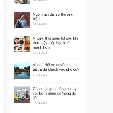
10-04-2023
Ngộ nhận đại sứ thương
hiệu
08-04-2023
Những thói quen tốt sau khi
thức dậy giúp bạn khỏe
mạnh hơn
08-04-2023
Vì sao Hội An quyết thu phí
tất cả du khách vào phố cổ?
07-04-2023
Cảnh sát giao thông bó tay
với bợm nhậu có ‘nồng độ
liều’
07-04-2023