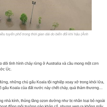
ều tuyến phố trong thời gian dài do biến đổi khí hậu (Ảnh
heo dõi tình hình cháy rừng ở Australia và cầu mong một cơn
ước Úc.
 đứng, những chú gấu Koala tội nghiệp xoay xở trong khói lửa,
số gấu Koala của đất nước này chết cháy, quá thảm thương…
ng nhà kính, thủng tầng ozon dường như bị nhân loại bỏ ngoài
à hoạt động môi trường gào khản cổ, nhưng xem ra không mấy