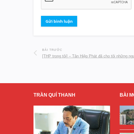
BÀI TRƯỚC
[THP trong tôi] – Tân Hiệp Phát đã cho tôi những n
TRẦN QUÍ THANH
BÀI M