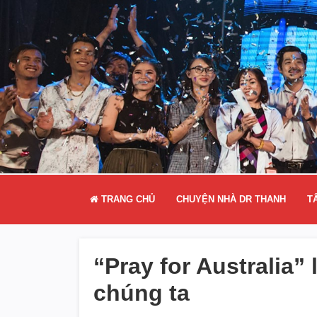
TRANG CHỦ
CHUYỆN NHÀ DR THANH
T
“Pray for Australia”
chúng ta