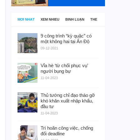
MỚI NHẤT
XEM NHIỀU
BÌNH LUẬN
THẺ
9 công trình “kỳ quặc” có
một không hai tại Ấn Độ
09-12-2021
Vỉa hè ‘từ chối phục vụ’
người bụng bự
11-04-2023
Thủ tướng chỉ đạo tháo gỡ
khó khăn xuất nhập khẩu,
đầu tư
11-04-2023
Trì hoãn công việc, chống
đối deadline