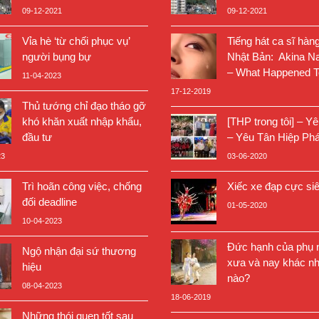
09-12-2021
09-12-2021
Vỉa hè ‘từ chối phục vụ’
Tiếng hát ca sĩ hàn
người bụng bự
Nhật Bản: Akina N
– What Happened T
11-04-2023
17-12-2019
Thủ tướng chỉ đạo tháo gỡ
khó khăn xuất nhập khẩu,
[THP trong tôi] – Y
đầu tư
– Yêu Tân Hiệp Phá
23
03-06-2020
Trì hoãn công việc, chống
Xiếc xe đạp cực si
đối deadline
01-05-2020
10-04-2023
Đức hạnh của phụ n
Ngộ nhận đại sứ thương
xưa và nay khác nh
hiệu
nào?
08-04-2023
18-06-2019
Những thói quen tốt sau