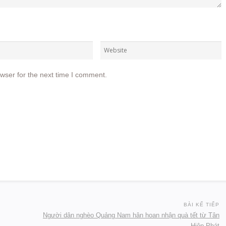
wser for the next time I comment.
BÀI KẾ TIẾP
Người dân nghèo Quảng Nam hân hoan nhận quà tết từ Tân
Hiệp Phát