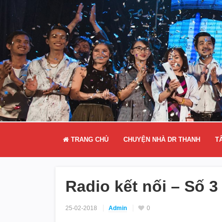
TRANG CHỦ
CHUYỆN NHÀ DR THANH
T
Radio kết nối – Số 3
25-02-2018
Admin
0