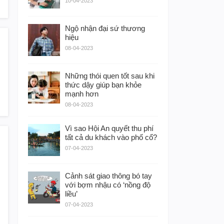
10-04-2023
Ngộ nhận đại sứ thương
hiệu
08-04-2023
Những thói quen tốt sau khi
thức dậy giúp bạn khỏe
mạnh hơn
08-04-2023
Vì sao Hội An quyết thu phí
tất cả du khách vào phố cổ?
07-04-2023
Cảnh sát giao thông bó tay
với bợm nhậu có ‘nồng độ
liều’
07-04-2023