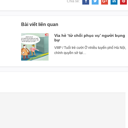
Chia sẻ:
Bài viết liên quan
Vỉa hè ‘từ chối phục vụ’ người bụng
bự
VIIIP / Tuổi trẻ cười Ở nhiều tuyến phố Hà Nội,
chính quyền sở tại…