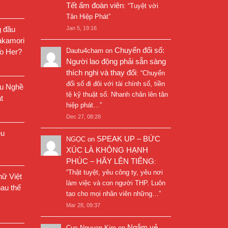
Tết ấm đoàn viên
: “
Tuyệt vời
Tân Hiệp Phát
”
g đầu
Jan 5, 19:16
akamori
Chuyển đổi số:
Dautu4cham
on
o Her?
Người lao động phải sẵn sàng
thích nghi và thay đổi
: “
Chuyển
đổi số đi đôi với tài chính số, tiền
êu Nghề
tệ kỹ thuật số. Nhanh chân lên tân
t
hiệp phát…
”
Dec 27, 08:28
êu
SPEAK UP – BỨC
NGỌC
on
XÚC LÀ KHÔNG HẠNH
PHÚC – HÃY LÊN TIẾNG
:
“
Thật tuyệt, yêu công ty, yêu nơi
ữ Việt
làm việc và con người THP. Luôn
au thế
tạo cho mọi nhân viên những…
”
Mar 28, 09:37
Ngắm vẻ
Cuc Nguyen Kim
on