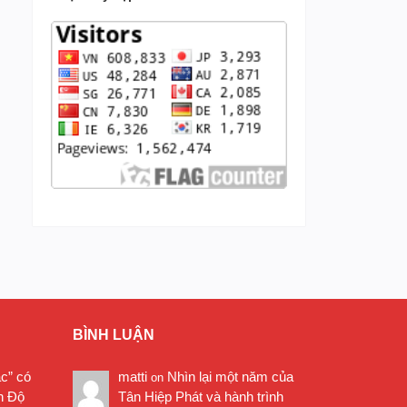
BÌNH LUẬN
ặc” có
matti
Nhìn lại một năm của
on
n Độ
Tân Hiệp Phát và hành trình