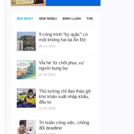
MỚI NHẤT
XEM NHIỀU
BÌNH LUẬN
THẺ
9 công trình “kỳ quặc” có
một không hai tại Ấn Độ
09-12-2021
Vỉa hè ‘từ chối phục vụ’
người bụng bự
11-04-2023
Thủ tướng chỉ đạo tháo gỡ
khó khăn xuất nhập khẩu,
đầu tư
11-04-2023
Trì hoãn công việc, chống
đối deadline