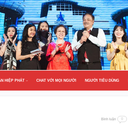
ÂN HIỆP PHÁT
CHAT VỚI MỌI NGƯỜI
NGƯỜI TIÊU DÙNG
0
Bình luận