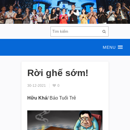
MENU
Rời ghế sớm!
30-12-2021
0
Hữu Khá
/ Báo Tuổi Trẻ