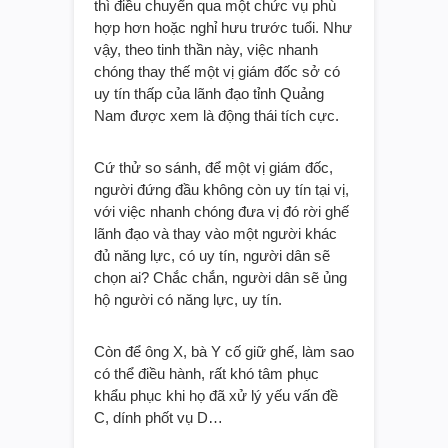
thì điều chuyển qua một chức vụ phù
hợp hơn hoặc nghỉ hưu trước tuổi. Như
vậy, theo tinh thần này, việc nhanh
chóng thay thế một vị giám đốc sở có
uy tín thấp của lãnh đạo tỉnh Quảng
Nam được xem là động thái tích cực.
Cứ thử so sánh, để một vị giám đốc,
người đứng đầu không còn uy tín tại vị,
với việc nhanh chóng đưa vị đó rời ghế
lãnh đạo và thay vào một người khác
đủ năng lực, có uy tín, người dân sẽ
chọn ai? Chắc chắn, người dân sẽ ủng
hộ người có năng lực, uy tín.
Còn để ông X, bà Y cố giữ ghế, làm sao
có thể điều hành, rất khó tâm phục
khẩu phục khi họ đã xử lý yếu vấn đề
C, dính phốt vụ D…