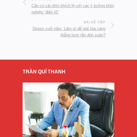
Cần có cái nhìn khích lệ với các ý tưởng khởi
nghiệp “điên rồ”
BÀI KẾ TIẾP
Stress cuối năm: Làm gì để giải tỏa căng
thẳng tươi tắn đón xuân?
TRẦN QUÍ THANH