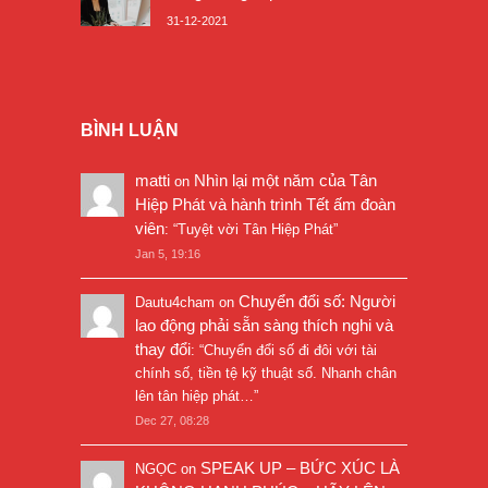
31-12-2021
BÌNH LUẬN
matti
Nhìn lại một năm của Tân
on
Hiệp Phát và hành trình Tết ấm đoàn
viên
: “
Tuyệt vời Tân Hiệp Phát
”
Jan 5, 19:16
Chuyển đổi số: Người
Dautu4cham
on
lao động phải sẵn sàng thích nghi và
thay đổi
: “
Chuyển đổi số đi đôi với tài
chính số, tiền tệ kỹ thuật số. Nhanh chân
lên tân hiệp phát…
”
Dec 27, 08:28
SPEAK UP – BỨC XÚC LÀ
NGỌC
on