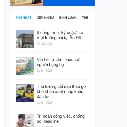
MỚI NHẤT
XEM NHIỀU
BÌNH LUẬN
THẺ
9 công trình “kỳ quặc” có
một không hai tại Ấn Độ
09-12-2021
Vỉa hè ‘từ chối phục vụ’
người bụng bự
11-04-2023
Thủ tướng chỉ đạo tháo gỡ
khó khăn xuất nhập khẩu,
đầu tư
11-04-2023
Trì hoãn công việc, chống
đối deadline