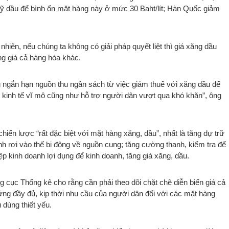
Quỹ dầu để bình ổn mặt hàng này ở mức 30 Baht/lít; Hàn Quốc giảm
hiên, nếu chúng ta không có giải pháp quyết liệt thì giá xăng dầu
g giá cả hàng hóa khác.
g ngắn hạn nguồn thu ngân sách từ việc giảm thuế với xăng dầu để
h kinh tế vĩ mô cũng như hỗ trợ người dân vượt qua khó khăn”, ông
hiến lược “rất đặc biệt với mặt hàng xăng, dầu”, nhất là tăng dự trữ
nh rơi vào thế bị động về nguồn cung; tăng cường thanh, kiểm tra để
ệp kinh doanh lợi dụng để kinh doanh, tăng giá xăng, dầu.
 cục Thống kê cho rằng cần phải theo dõi chặt chẽ diễn biến giá cả
g đầy đủ, kịp thời nhu cầu của người dân đối với các mặt hàng
 dùng thiết yếu.