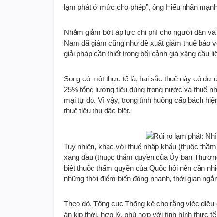
lạm phát ở mức cho phép”, ông Hiếu nhấn mạnh
Nhằm giảm bớt áp lực chi phí cho người dân và 
Nam đã giảm cũng như đề xuất giảm thuế bảo vệ
giải pháp cần thiết trong bối cảnh giá xăng dầu 
Song có một thực tế là, hai sắc thuế này có dư
25% tổng lượng tiêu dùng trong nước và thuế n
mại tự do. Vì vậy, trong tình huống cấp bách hiện
thuế tiêu thụ đặc biệt.
Tuy nhiên, khác với thuế nhập khẩu (thuộc thầm
xăng dầu (thuộc thẩm quyền của Ủy ban Thường v
biệt thuộc thẩm quyền của Quốc hội nên cần nhiề
những thời điểm biến động nhanh, thời gian ngắn
Theo đó, Tổng cục Thống kê cho rằng việc điều
án kịp thời, hợp lý, phù hợp với tình hình thực tế