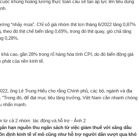
i cuộc khủng hoảng lương thực toàn cầu sẽ tạo áp lực lên tiêu dùng
ịnh.
ớng “nhảy múa”. Chỉ số giá nhóm thịt lợn tháng 6/2022 tăng 0,87%
 theo đó thịt chế biến tăng 0,69%, trong đó thịt quay, giò chả tăng
ăng 0,28%.
há cao, gần 28% trong rổ hàng hóa tính CPI, do đó biến động giá
phát của nền kinh tế.
022, ông Lê Trung Hiếu cho rằng Chính phủ, các bộ, ngành và địa
. “Trong đó, để đạt mục tiêu tăng trưởng, Việt Nam cần nhanh chóng
ếu nhấn mạnh.
gắn hạn nguồn thu ngân sách từ việc giảm thuế với xăng dầu
 ổn định kinh tế vĩ mô cũng như hỗ trợ người dân vượt qua khó