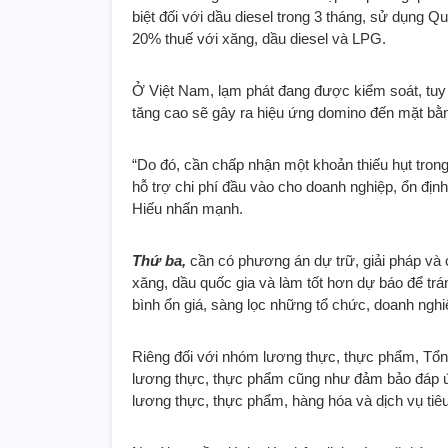
biệt đối với dầu diesel trong 3 tháng, sử dụng 
20% thuế với xăng, dầu diesel và LPG.
Ở Việt Nam, lạm phát đang được kiểm soát, tuy n
tăng cao sẽ gây ra hiệu ứng domino đến mặt bằn
“Do đó, cần chấp nhận một khoản thiếu hụt tron
hỗ trợ chi phí đầu vào cho doanh nghiệp, ổn địn
Hiếu nhấn mạnh.
Thứ ba,
cần có phương án dự trữ, giải pháp và c
xăng, dầu quốc gia và làm tốt hơn dự báo để trá
bình ổn giá, sàng lọc những tổ chức, doanh nghi
Riêng đối với nhóm lương thực, thực phẩm, Tổng
lương thực, thực phẩm cũng như đảm bảo đáp ứn
lương thực, thực phẩm, hàng hóa và dịch vụ tiêu