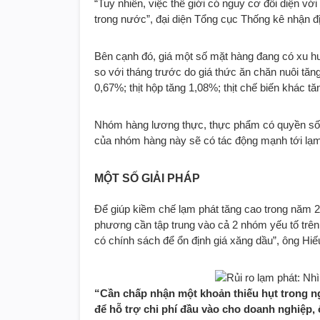
“Tuy nhiên, việc thế giới có nguy cơ đối diện vớ
trong nước”, đại diện Tổng cục Thống kê nhận đ
Bên cạnh đó, giá một số mặt hàng đang có xu hư
so với tháng trước do giá thức ăn chăn nuôi tăng,
0,67%; thịt hộp tăng 1,08%; thịt chế biến khác t
Nhóm hàng lương thực, thực phẩm có quyền số k
của nhóm hàng này sẽ có tác động mạnh tới lạm 
MỘT SỐ GIẢI PHÁP
Để giúp kiềm chế lạm phát tăng cao trong năm 2
phương cần tập trung vào cả 2 nhóm yếu tố trên
có chính sách để ổn định giá xăng dầu”, ông Hi
“Cần chấp nhận một khoản thiếu hụt trong n
để hỗ trợ chi phí đầu vào cho doanh nghiệp,