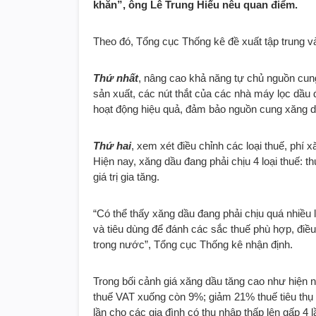
khăn”, ông Lê Trung Hiếu nêu quan điểm.
Theo đó, Tổng cục Thống kê đề xuất tập trung v
Thứ nhất
, nâng cao khả năng tự chủ nguồn cung
sản xuất, các nút thắt của các nhà máy lọc dầu đ
hoạt động hiệu quả, đảm bảo nguồn cung xăng d
Thứ hai
, xem xét điều chỉnh các loại thuế, ph
Hiện nay, xăng dầu đang phải chịu 4 loại thuế: t
giá trị gia tăng.
“Có thể thấy xăng dầu đang phải chịu quá nhiều 
và tiêu dùng để đánh các sắc thuế phù hợp, điều 
trong nước”, Tổng cục Thống kê nhận định.
Trong bối cảnh giá xăng dầu tăng cao như hiện 
thuế VAT xuống còn 9%; giảm 21% thuế tiêu thụ 
lần cho các gia đình có thu nhập thấp lên gấp 4