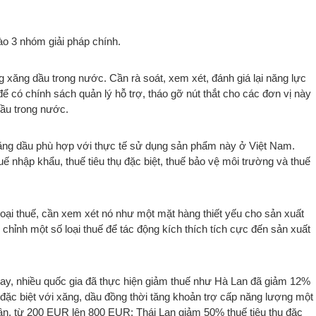
ào 3 nhóm giải pháp chính.
 xăng dầu trong nước. Cần rà soát, xem xét, đánh giá lại năng lực
ể có chính sách quản lý hỗ trợ, tháo gỡ nút thắt cho các đơn vị này
ầu trong nước.
í xăng dầu phù hợp với thực tế sử dụng sản phẩm này ở Việt Nam.
huế nhập khẩu, thuế tiêu thụ đặc biệt, thuế bảo vệ môi trường và thuế
loại thuế, cần xem xét nó như một mặt hàng thiết yếu cho sản xuất
chỉnh một số loại thuế để tác động kích thích tích cực đến sản xuất
nay, nhiều quốc gia đã thực hiện giảm thuế như Hà Lan đã giảm 12%
đặc biệt với xăng, dầu đồng thời tăng khoản trợ cấp năng lượng một
 lần, từ 200 EUR lên 800 EUR; Thái Lan giảm 50% thuế tiêu thụ đặc