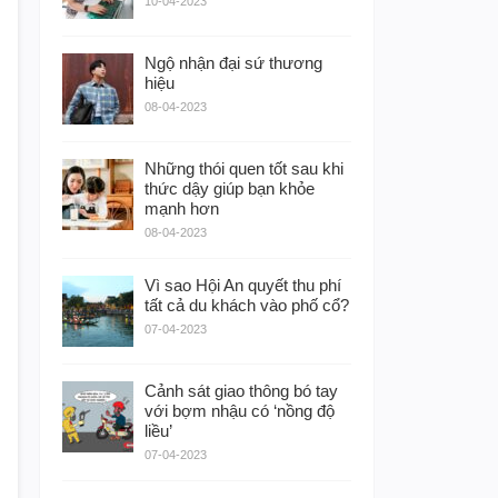
10-04-2023
Ngộ nhận đại sứ thương
hiệu
08-04-2023
Những thói quen tốt sau khi
thức dậy giúp bạn khỏe
mạnh hơn
08-04-2023
Vì sao Hội An quyết thu phí
tất cả du khách vào phố cổ?
07-04-2023
Cảnh sát giao thông bó tay
với bợm nhậu có ‘nồng độ
liều’
07-04-2023