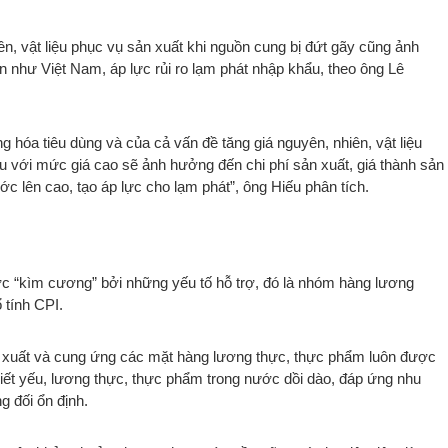
ên, vật liệu phục vụ sản xuất khi nguồn cung bị đứt gãy cũng ảnh
n như Việt Nam, áp lực rủi ro lạm phát nhập khẩu, theo ông Lê
g hóa tiêu dùng và của cả vấn đề tăng giá nguyên, nhiên, vật liệu
iệu với mức giá cao sẽ ảnh hưởng đến chi phí sản xuất, giá thành sản
ớc lên cao, tạo áp lực cho lạm phát”, ông Hiếu phân tích.
ợc “kìm cương” bởi những yếu tố hỗ trợ, đó là nhóm hàng lương
 tính CPI.
n xuất và cung ứng các mặt hàng lương thực, thực phẩm luôn được
iết yếu, lương thực, thực phẩm trong nước dồi dào, đáp ứng nhu
g đối ổn định.