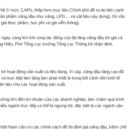
chẽ ở mức 2,44%, thấp hơn mục tiêu Chính phủ đề ra do bên cạnh
sản phẩm xăng dầu như xăng, LPG… và vật liệu xây dựng), thì vẫn
giá thực phẩm, học phí và giá viễn thông).
 ngày càng lớn khi vòng tác động của đà tăng xăng dầu tới giá cả
rung Hiếu, Phó Tổng cục trưởng Tổng cục Thống kê nhận định.
 tới hoạt động sản xuất và tiêu dùng. Vì vậy, xăng dầu tăng cao đã
à trực tiếp làm tăng lạm phát nhất là trong bối cảnh nền kinh tế
ên liệu cho các hoạt động sản xuất.
hưởng lớn đến lợi nhuận của các doanh nghiệp, làm chậm quá trình
ều ngành trực tiếp có thể bị ngưng trệ, đặc biệt là các ngành vận
 Việt Nam cần có các chính sách để ổn định giá xăng dầu, kiềm chế