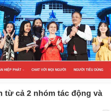
ÂN HIỆP PHÁT
CHAT VỚI MỌI NGƯỜI
NGƯỜI TIÊU DÙNG
ìn từ cả 2 nhóm tác động và