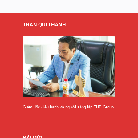
TRẦN QUÍ THANH
Giám đốc điều hành và người sáng lập THP Group
BÀI MỚI