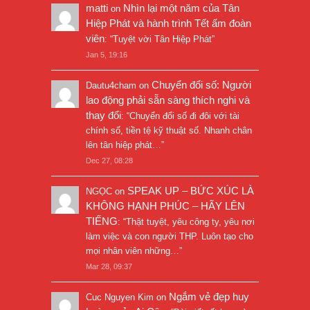
matti
Nhìn lại một năm của Tân
on
Hiệp Phát và hành trình Tết ấm đoàn
viên
: “
Tuyệt vời Tân Hiệp Phát
”
Jan 5, 19:16
Chuyển đổi số: Người
Dautu4cham
on
lao động phải sẵn sàng thích nghi và
thay đổi
: “
Chuyển đổi số đi đôi với tài
chính số, tiền tệ kỹ thuật số. Nhanh chân
lên tân hiệp phát…
”
Dec 27, 08:28
SPEAK UP – BỨC XÚC LÀ
NGỌC
on
KHÔNG HẠNH PHÚC – HÃY LÊN
TIẾNG
: “
Thật tuyệt, yêu công ty, yêu nơi
làm việc và con người THP. Luôn tạo cho
mọi nhân viên những…
”
Mar 28, 09:37
Ngắm vẻ đẹp huy
Cuc Nguyen Kim
on