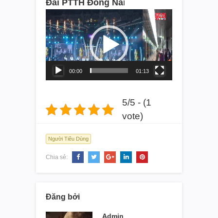
Đài PTTH Đồng Na
i
Video
Player
00:00
01:13
5/5 - (1
vote)
Người Tiêu Dùng
Chia sẻ:
Đăng bởi
Admin