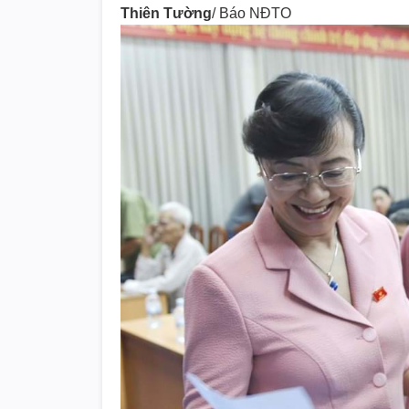
Thiên Tường
/ Báo NĐTO