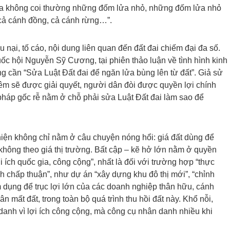
ta không coi thường những đốm lửa nhỏ, những đốm lửa nhỏ
 cả cánh đồng, cả cánh rừng…”.
nại, tố cáo, nội dung liên quan đến đất đai chiếm đại đa số.
c hội Nguyễn Sỹ Cương, tại phiên thảo luận về tình hình kinh
ng cần “Sửa Luật Đất đai để ngăn lửa bùng lên từ đất”. Giả sử
iêm sẽ được giải quyết, người dân đòi được quyền lợi chính
ải pháp gốc rễ nằm ở chỗ phải sửa Luật Đất đai làm sao để
hiện không chỉ nằm ở câu chuyện nóng hổi: giá đất dùng để
không theo giá thị trường. Bất cập – kẽ hở lớn nằm ở quyền
 lợi ích quốc gia, công cộng”, nhất là đối với trường hợp “thực
h chấp thuận”, như dự án “xây dựng khu đô thị mới”, “chỉnh
m dụng để trục lợi lớn của các doanh nghiệp thân hữu, cánh
ân mất đất, trong toàn bộ quá trình thu hồi đất này. Khổ nỗi,
anh vì lợi ích công cộng, mà công cụ nhân danh nhiều khi