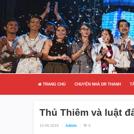
TRANG CHỦ
CHUYỆN NHÀ DR THANH
T
Thủ Thiêm và luật đấ
10-06-2018
Admin
0