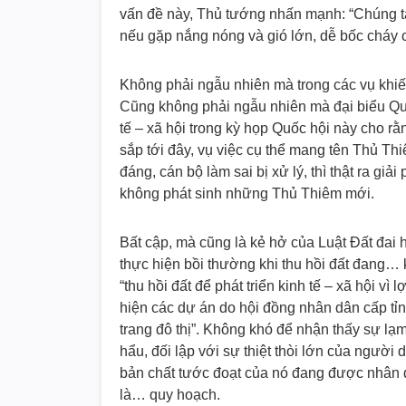
vấn đề này, Thủ tướng nhấn mạnh: “Chúng 
nếu gặp nắng nóng và gió lớn, dễ bốc cháy
Không phải ngẫu nhiên mà trong các vụ khiếu 
Cũng không phải ngẫu nhiên mà đại biểu Quố
tế – xã hội trong kỳ họp Quốc hội này cho rằ
sắp tới đây, vụ việc cụ thể mang tên Thủ Th
đáng, cán bộ làm sai bị xử lý, thì thật ra gi
không phát sinh những Thủ Thiêm mới.
Bất cập, mà cũng là kẻ hở của Luật Đất đai 
thực hiện bồi thường khi thu hồi đất đang… 
“thu hồi đất để phát triển kinh tế – xã hội vì
hiện các dự án do hội đồng nhân dân cấp tỉn
trang đô thị”. Không khó để nhận thấy sự lạ
hẩu, đối lập với sự thiệt thòi lớn của người d
bản chất tước đoạt của nó đang được nhân d
là… quy hoạch.