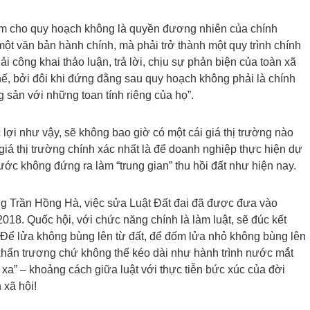
m cho quy hoạch không là quyền đương nhiên của chính
một văn bản hành chính, mà phải trở thành một quy trình chính
hải công khai thảo luận, trả lời, chịu sự phản biện của toàn xã
ế, bởi đôi khi đứng đằng sau quy hoạch không phải là chính
g sản với những toan tính riêng của họ”.
 lợi như vậy, sẽ không bao giờ có một cái giá thị trường nào
giá thị trường chính xác nhất là để doanh nghiệp thực hiện dự
c không đứng ra làm “trung gian” thu hồi đất như hiện nay.
g Trần Hồng Hà, việc sửa Luật Đất đai đã được đưa vào
018. Quốc hội, với chức năng chính là làm luật, sẽ đúc kết
? Để lửa không bùng lên từ đất, để đốm lửa nhỏ không bùng lên
 khẩn trương chứ không thể kéo dài như hành trình nước mắt
” – khoảng cách giữa luật với thực tiễn bức xúc của đời
 xã hội!