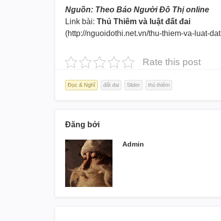
Nguồn: Theo Báo Người Đô Thị online
Link bài:
Thủ Thiêm và luật đất đai
(http://nguoidothi.net.vn/thu-t
hiem-va-luat-da
Rate this post
Đọc & Nghĩ
đất đai
Slider
thủ thiêm
Đăng bởi
Admin