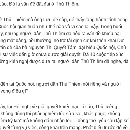
o. Đó là vấn đề đất đai ở Thủ Thiêm.
ở Thủ Thiêm mà ông Lưu đề cập, để thấy rằng hành trình tiếng
c hội gian truân như thế nào và vì sao lại vậy. Trong buổi
này, những người dân Thủ Thiêm đã nêu ra vấn đề khiếu nại
hóng mặt bằng, bồi thường, hỗ trợ tái định cư khi triển khai Dự
i vấn đề của bà Nguyễn Thị Quyết Tâm, đại biểu Quốc hội, Chủ
i sự việc đến giờ chưa được giải quyết. Đã 10 cuộc tiếp xúc
hững kiến nghị được đưa ra, người dân Thủ Thiêm đã nghe, đã
đến tại Quốc hội, người dân Thủ Thiêm nói riêng và người
 vọng điều gì?
y, tại Hội nghị về giải quyết khiếu nại, tố cáo, Thủ tướng
không đúng thì phải nghiêm túc sửa sai, khắc phục, không
hiệm kỳ kia” mà không dám nhận lỗi…; đồng thời yêu cầu lập kế
quyết từng vụ việc, công khai trên mạng. Phát biểu trước đó về