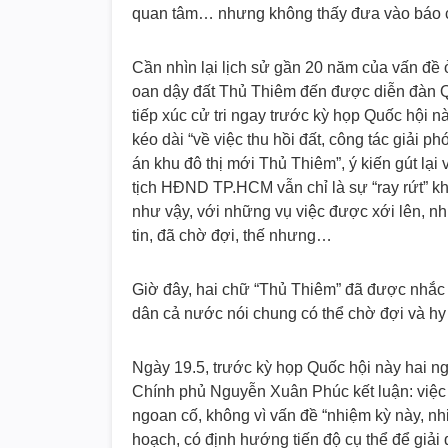
quan tâm… nhưng không thấy đưa vào báo cá
Cần nhìn lại lịch sử gần 20 năm của vấn đề 
oan dậy đất Thủ Thiêm đến được diễn đàn Quố
tiếp xúc cử tri ngay trước kỳ họp Quốc hội 
kéo dài “về việc thu hồi đất, công tác giải p
án khu đô thị mới Thủ Thiêm”, ý kiến gút lạ
tịch HĐND TP.HCM vẫn chỉ là sự “ray rứt” kh
như vậy, với những vụ việc được xới lên, n
tin, đã chờ đợi, thế nhưng…
Giờ đây, hai chữ “Thủ Thiêm” đã được nhắc 
dân cả nước nói chung có thể chờ đợi và hy
Ngày 19.5, trước kỳ họp Quốc hội này hai ngà
Chính phủ Nguyễn Xuân Phúc kết luận: việc 
ngoan cố, không vì vấn đề “nhiệm kỳ này, n
hoạch, có định hướng tiến độ cụ thể để giải 