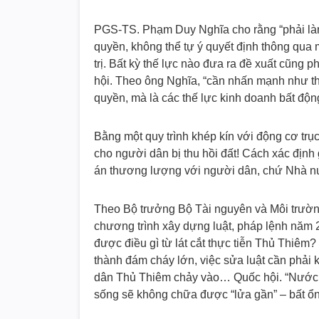
PGS-TS. Phạm Duy Nghĩa cho rằng “phải là
quyền, không thể tự ý quyết định thông qua 
trị. Bất kỳ thế lực nào đưa ra đề xuất cũng p
hội. Theo ông Nghĩa, “cần nhấn mạnh như th
quyền, mà là các thế lực kinh doanh bất độn
Bằng một quy trình khép kín với động cơ trục
cho người dân bị thu hồi đất! Cách xác định 
án thương lượng với người dân, chứ Nhà nướ
Theo Bộ trưởng Bộ Tài nguyên và Môi trườn
chương trình xây dựng luật, pháp lệnh năm 2
được điều gì từ lát cắt thực tiễn Thủ Thiêm
thành đám cháy lớn, việc sửa luật cần phải
dân Thủ Thiêm chảy vào… Quốc hội. “Nước xa
sống sẽ không chữa được “lửa gần” – bất ổn