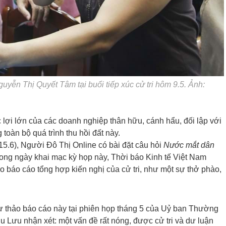
uyễn Thị Quyết Tâm tại buổi tiếp xúc cử tri hôm 9.5. Ảnh:
lợi lớn của các doanh nghiệp thân hữu, cánh hẩu, đối lập với
 toàn bộ quá trình thu hồi đất này.
15.6), Người Đô Thị Online có bài đặt câu hỏi
Nước mắt dân
ong ngày khai mạc kỳ họp này, Thời báo Kinh tế Việt Nam
o báo cáo tổng hợp kiến nghị của cử tri, như một sự thở phào,
dự thảo báo cáo này tại phiên họp tháng 5 của Uỷ ban Thường
 Lưu nhận xét: một vấn đề rất nóng, được cử tri và dư luận