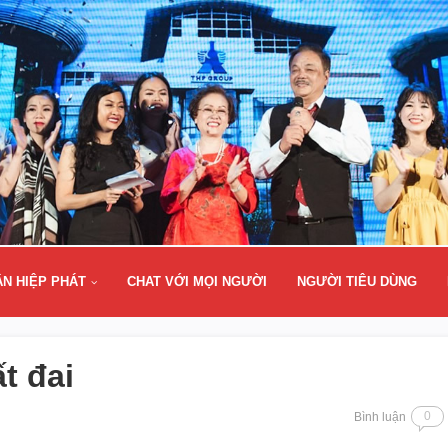
ÂN HIỆP PHÁT
CHAT VỚI MỌI NGƯỜI
NGƯỜI TIÊU DÙNG
t đai
0
Bình luận