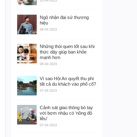
10-04-2023
Ngộ nhận đại sứ thương
hiệu
08-04-2023
Những thói quen tốt sau khi
thức dậy giúp bạn khỏe
mạnh hơn
08-04-2023
Vì sao Hội An quyết thu phí
tất cả du khách vào phố cổ?
07-04-2023
Cảnh sát giao thông bó tay
với bợm nhậu có ‘nồng độ
liều’
07-04-2023