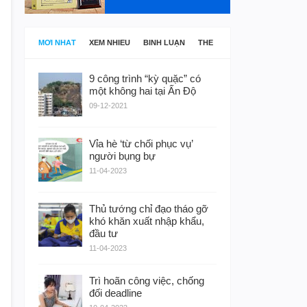
MỚI NHẤT
XEM NHIỀU
BÌNH LUẬN
THẺ
9 công trình “kỳ quặc” có
một không hai tại Ấn Độ
09-12-2021
Vỉa hè ‘từ chối phục vụ’
người bụng bự
11-04-2023
Thủ tướng chỉ đạo tháo gỡ
khó khăn xuất nhập khẩu,
đầu tư
11-04-2023
Trì hoãn công việc, chống
đối deadline