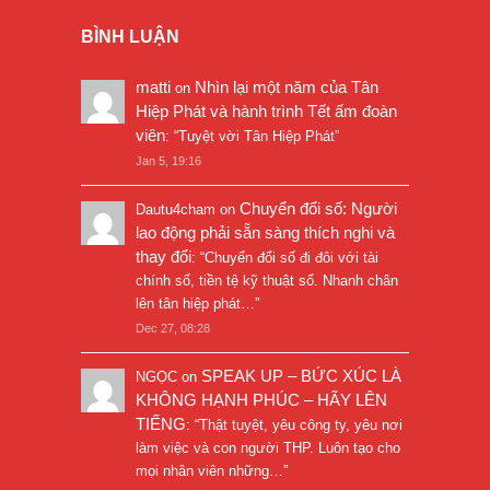
BÌNH LUẬN
matti
Nhìn lại một năm của Tân
on
Hiệp Phát và hành trình Tết ấm đoàn
viên
: “
Tuyệt vời Tân Hiệp Phát
”
Jan 5, 19:16
Chuyển đổi số: Người
Dautu4cham
on
lao động phải sẵn sàng thích nghi và
thay đổi
: “
Chuyển đổi số đi đôi với tài
chính số, tiền tệ kỹ thuật số. Nhanh chân
lên tân hiệp phát…
”
Dec 27, 08:28
SPEAK UP – BỨC XÚC LÀ
NGỌC
on
KHÔNG HẠNH PHÚC – HÃY LÊN
TIẾNG
: “
Thật tuyệt, yêu công ty, yêu nơi
làm việc và con người THP. Luôn tạo cho
mọi nhân viên những…
”