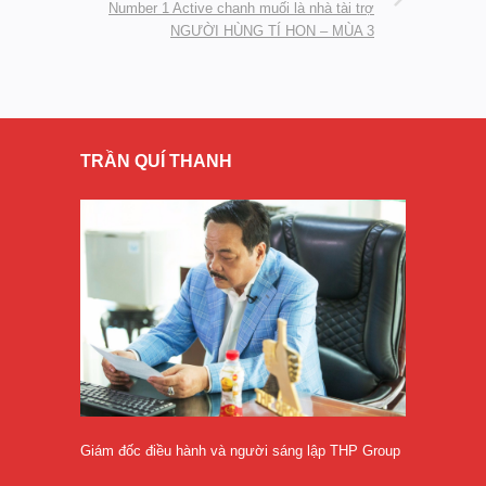
Number 1 Active chanh muối là nhà tài trợ
NGƯỜI HÙNG TÍ HON – MÙA 3
TRẦN QUÍ THANH
Giám đốc điều hành và người sáng lập THP Group