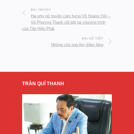
BÀI TRƯỚC
Hai phụ nữ truyền cảm hứng Võ Hoàng Yến –
Vũ Phương Thanh nổi bật tại chương trình
của Tân Hiệp Phát
BÀI KẾ TIẾP
Những chú ong thợ thầm lặng
TRẦN QUÍ THANH