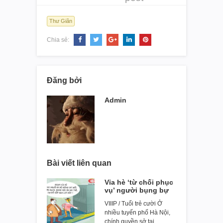
Thư Giãn
Chia sẻ:
Đăng bởi
Admin
Bài viết liên quan
Vỉa hè ‘từ chối phục
vụ’ người bụng bự
VIIIP / Tuổi trẻ cười Ở
nhiều tuyến phố Hà Nội,
chính quyền sở tại…