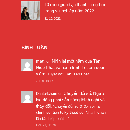
10 mẹo giúp bạn thành công hơn
trong sự nghiệp năm 2022
31-12-2021
BÌNH LUẬN
matti
Nhìn lại một năm của Tân
on
Hiệp Phát và hành trình Tết ấm đoàn
viên
: “
Tuyệt vời Tân Hiệp Phát
”
Jan 5, 19:16
Chuyển đổi số: Người
Dautu4cham
on
lao động phải sẵn sàng thích nghi và
thay đổi
: “
Chuyển đổi số đi đôi với tài
chính số, tiền tệ kỹ thuật số. Nhanh chân
lên tân hiệp phát…
”
Dec 27, 08:28