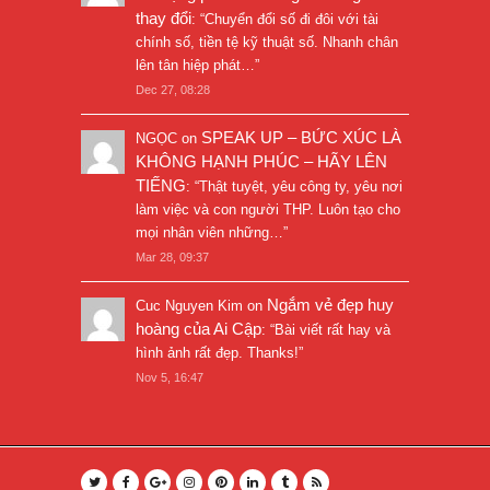
thay đổi
: “
Chuyển đổi số đi đôi với tài
chính số, tiền tệ kỹ thuật số. Nhanh chân
lên tân hiệp phát…
”
Dec 27, 08:28
SPEAK UP – BỨC XÚC LÀ
NGỌC
on
KHÔNG HẠNH PHÚC – HÃY LÊN
TIẾNG
: “
Thật tuyệt, yêu công ty, yêu nơi
làm việc và con người THP. Luôn tạo cho
mọi nhân viên những…
”
Mar 28, 09:37
Ngắm vẻ đẹp huy
Cuc Nguyen Kim
on
hoàng của Ai Cập
: “
Bài viết rất hay và
hình ảnh rất đẹp. Thanks!
”
Nov 5, 16:47