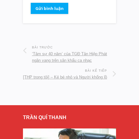
BÀI TRƯỚC
‘Tâm sự 40 năm’ của TGĐ Tân Hiệp Phát
ngân vang trên sân khấu ca nhạc
BÀI KẾ TIẾP
[THP trong tôi] – Kẻ bé nhỏ và Người khổng lồ
TRẦN QUÍ THANH