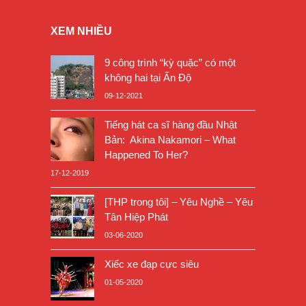
XEM NHIỀU
9 công trình “kỳ quặc” có một
không hai tại Ấn Độ
09-12-2021
Tiếng hát ca sĩ hàng đầu Nhật
Bản: Akina Nakamori – What
Happened To Her?
17-12-2019
[THP trong tôi] – Yêu Nghề – Yêu
Tân Hiệp Phát
03-06-2020
Xiếc xe đạp cực siêu
01-05-2020