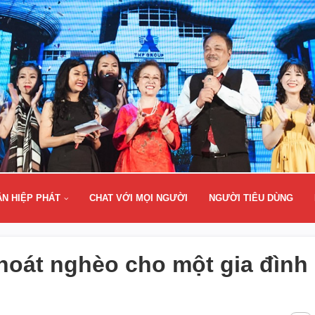
ÂN HIỆP PHÁT
CHAT VỚI MỌI NGƯỜI
NGƯỜI TIÊU DÙNG
thoát nghèo cho một gia đình