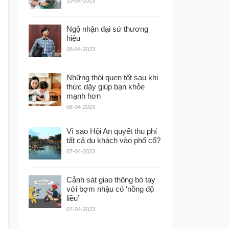
10-04-2023
Ngộ nhận đại sứ thương
hiệu
08-04-2023
Những thói quen tốt sau khi
thức dậy giúp bạn khỏe
mạnh hơn
08-04-2023
Vì sao Hội An quyết thu phí
tất cả du khách vào phố cổ?
07-04-2023
Cảnh sát giao thông bó tay
với bợm nhậu có ‘nồng độ
liều’
07-04-2023