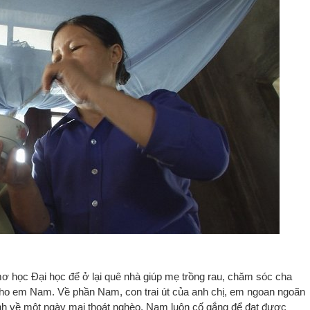
mơ học Đại học để ở lại quê nhà giúp mẹ trồng rau, chăm sóc cha
 cho em Nam. Về phần Nam, con trai út của anh chị, em ngoan ngoãn
đình về một ngày mai thoát nghèo, Nam luôn cố gắng để đạt được