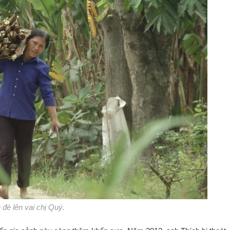
đè lên vai chị Quý.