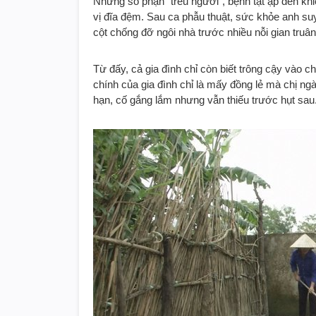
Nhưng số phận “trêu ngươi”, bệnh tật ập đến kh
vị đĩa đệm. Sau ca phẫu thuật, sức khỏe anh suy
cột chống đỡ ngôi nhà trước nhiều nỗi gian truâ
Từ đấy, cả gia đình chỉ còn biết trông cậy vào c
chính của gia đình chỉ là mấy đồng lẻ mà chị n
hạn, cố gắng lắm nhưng vẫn thiếu trước hụt sau