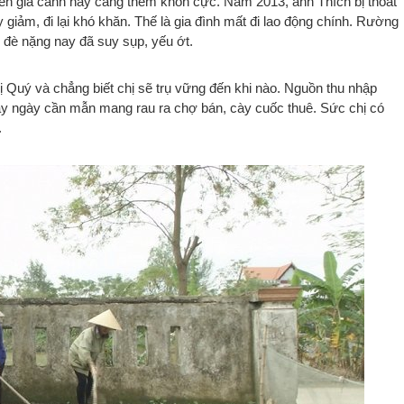
iến gia cảnh này càng thêm khốn cực. Năm 2013, anh Thích bị thoát
 giảm, đi lại khó khăn. Thế là gia đình mất đi lao động chính. Rường
n đè nặng nay đã suy sụp, yếu ớt.
hị Quý và chẳng biết chị sẽ trụ vững đến khi nào. Nguồn thu nhập
gày ngày cần mẫn mang rau ra chợ bán, cày cuốc thuê. Sức chị có
.