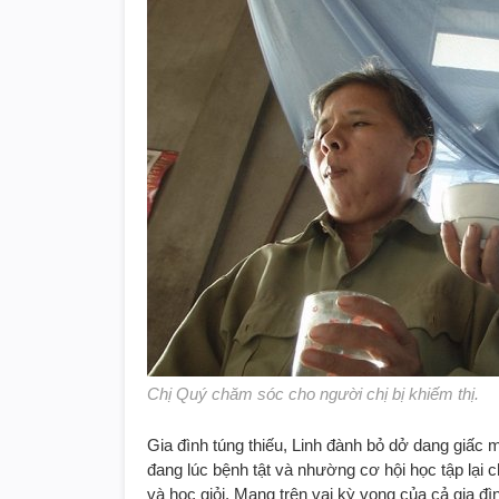
Chị Quý chăm sóc cho người chị bị khiếm thị.
Gia đình túng thiếu, Linh đành bỏ dở dang giấc 
đang lúc bệnh tật và nhường cơ hội học tập lại
và học giỏi. Mang trên vai kỳ vọng của cả gia 