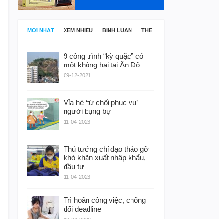
MỚI NHẤT
XEM NHIỀU
BÌNH LUẬN
THẺ
9 công trình “kỳ quặc” có
một không hai tại Ấn Độ
09-12-2021
Vỉa hè ‘từ chối phục vụ’
người bụng bự
11-04-2023
Thủ tướng chỉ đạo tháo gỡ
khó khăn xuất nhập khẩu,
đầu tư
11-04-2023
Trì hoãn công việc, chống
đối deadline