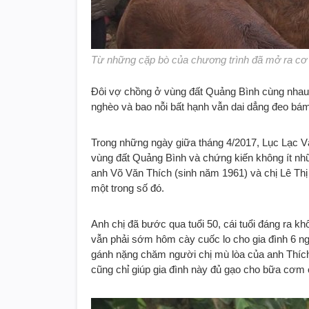
Từ những cặp bò của chương trình đã mở ra cơ h
Đôi vợ chồng ở vùng đất Quảng Bình cùng nhau 
nghèo và bao nỗi bất hạnh vẫn dai dẳng đeo bá
Trong những ngày giữa tháng 4/2017, Lục Lạc V
vùng đất Quảng Bình và chứng kiến không ít nhữ
anh Võ Văn Thích (sinh năm 1961) và chị Lê Thị
một trong số đó.
Anh chị đã bước qua tuổi 50, cái tuổi đáng ra 
vẫn phải sớm hôm cày cuốc lo cho gia đình 6 ng
gánh nặng chăm người chị mù lòa của anh Thích
cũng chỉ giúp gia đình này đủ gạo cho bữa cơm