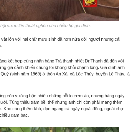
ội vươn lên thoát nghèo cho nhiều hộ gia đình.
vật lộn với hai chữ mưu sinh đã hơn nửa đời người nhưng cái
m.
àng kết hợp cùng nhãn hàng Trà thanh nhiệt Dr.Thanh đã đến với
ng gia cảnh khiến chúng tôi không khỏi chạnh lòng. Gia đình anh
 Quý (sinh năm 1969) ở thôn An Xá, xã Lộc Thủy, huyện Lệ Thủy, là
không còn vướng bận nhiều những nỗi lo cơm áo, nhưng hàng ngày
ười. Túng thiếu trăm bề, thế nhưng anh chị còn phải mang thêm
. Khó càng thêm khó, dọc ngang cả ngày ngoài đồng, ngoài chợ
 chiều đạm bạc.