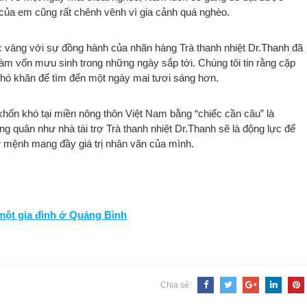
 của em cũng rất chênh vênh vì gia cảnh quá nghèo.
c vàng với sự đồng hành của nhãn hàng Trà thanh nhiệt Dr.Thanh đã
 làm vốn mưu sinh trong những ngày sắp tới. Chúng tôi tin rằng cặp
 khó khăn để tìm đến một ngày mai tươi sáng hơn.
hốn khó tại miền nông thôn Việt Nam bằng “chiếc cần câu” là
 quân như nhà tài trợ Trà thanh nhiệt Dr.Thanh sẽ là động lực để
ứ mệnh mang đầy giá trị nhân văn của mình.
 một gia đình ở Quảng Bình
Chia sẻ: