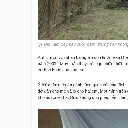
Quanh năm cày sâu cuốc bẫm nhưng vẫn không
Anh chị có với nhau ba người con là Võ Văn Đứ
năm 2009). May mắn thay, dù chịu nhiều thiệt t
sự khó khăn của cha mẹ.
Ý thức được hoàn cảnh túng quẩn của gia đình, Đ
đỡ đần cho mẹ và lo cho hai em. Một mình trên đ
khó nơi quê nhà, Đức không cho phép bản thân 