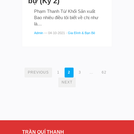
bự (Kỳ 2)
Phạm Thanh Tú/ Khối Sản xuất
Bao nhiêu điều tôi biết về chị như
là…
Admin
—
04-10-2021
-
Gia Đình & Bạn Bè
POSTS
PREVIOUS
1
2
3
…
62
NAVIGATION
NEXT
TRẦN QUÍ THANH