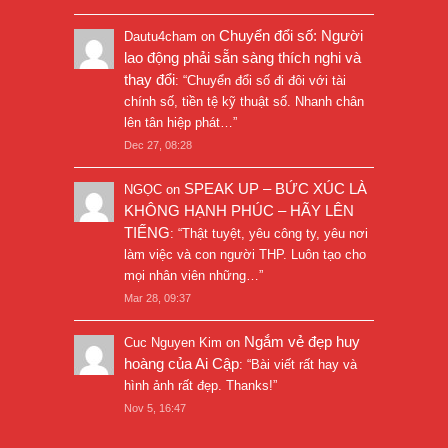
Chuyển đổi số: Người
Dautu4cham
on
lao động phải sẵn sàng thích nghi và
thay đổi
: “
Chuyển đổi số đi đôi với tài
chính số, tiền tệ kỹ thuật số. Nhanh chân
lên tân hiệp phát…
”
Dec 27, 08:28
SPEAK UP – BỨC XÚC LÀ
NGỌC
on
KHÔNG HẠNH PHÚC – HÃY LÊN
TIẾNG
: “
Thật tuyệt, yêu công ty, yêu nơi
làm việc và con người THP. Luôn tạo cho
mọi nhân viên những…
”
Mar 28, 09:37
Ngắm vẻ đẹp huy
Cuc Nguyen Kim
on
hoàng của Ai Cập
: “
Bài viết rất hay và
hình ảnh rất đẹp. Thanks!
”
Nov 5, 16:47