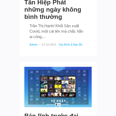
Tân Hiệp Phát
những ngày không
bình thường
Trần Thị Hạnh/ Khối Sản xuất
Covid, một cái tên mà chắc hẳn
ai cũng…
Admin
—
12-10-2021
-
Gia Đình & Bạn Bè
Bản lĩnh trước đại