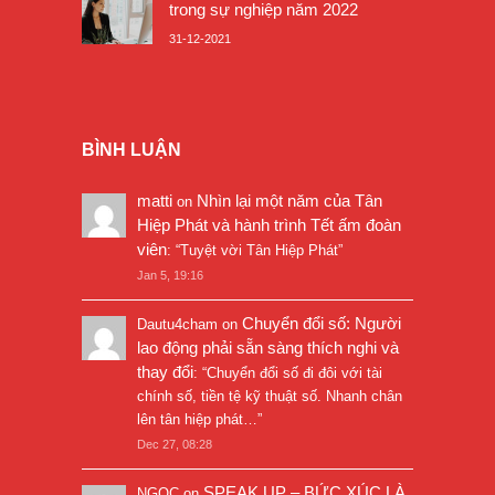
trong sự nghiệp năm 2022
31-12-2021
BÌNH LUẬN
matti
Nhìn lại một năm của Tân
on
Hiệp Phát và hành trình Tết ấm đoàn
viên
: “
Tuyệt vời Tân Hiệp Phát
”
Jan 5, 19:16
Chuyển đổi số: Người
Dautu4cham
on
lao động phải sẵn sàng thích nghi và
thay đổi
: “
Chuyển đổi số đi đôi với tài
chính số, tiền tệ kỹ thuật số. Nhanh chân
lên tân hiệp phát…
”
Dec 27, 08:28
SPEAK UP – BỨC XÚC LÀ
NGỌC
on