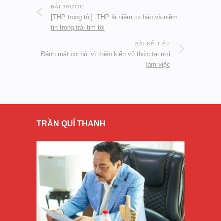
BÀI TRƯỚC
[THP trong tôi]: THP là niềm tự hào và niềm
tin trong trái tim tôi
BÀI KẾ TIẾP
Đánh mất cơ hội vì thiên kiến vô thức tại nơi
làm việc
TRẦN QUÍ THANH