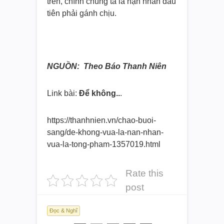
trên, chính chúng ta là nạn nhân đầu
tiên phải gánh chịu.
NGUỒN: Theo Báo Thanh Niên
Link bài:
Để không..
.
https://thanhnien.vn/chao-
buoi-
sang/de-khong-vua-la-nan-
nhan-
vua-la-tong-pham-1357019.
html
Rate this
post
Đọc & Nghĩ