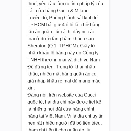
thuế, yêu cầu làm rõ tính pháp lý của
các cửa hàng Gucci & Milano.
Trước đó, Phòng Cảnh sát kinh tế
TP.HCM bắt giữ 4 ô tô tải chở hàng
tấn áo quần, túi xách, dây nịt các
loại ở dưới tầng hầm khách sạn
Sheraton (Q.1, TP.HCM). Giấy tờ
nhập khẩu lô hàng này do Công ty
TNHH thương mại và dịch vụ Nam
Đế đứng tên. Trong tờ khai nhập
khẩu, nhiều mặt hàng quần áo có
giá nhập khẩu rẻ mạt dù mang mác
xịn.
Đáng nói, trên website của Gucci
quốc tế, hai địa chỉ này được liệt kê
là những nơi đặt cửa hàng chính
hãng tại Việt Nam. Vì là địa chỉ uy tín
nên rất nhiều người đã bỏ tiền triệu,
thậm chí tiền tỉ cho quần áo, túi