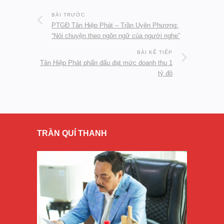
BÀI TRƯỚC
PTGĐ Tân Hiệp Phát – Trần Uyên Phương:
“Nói chuyện theo ngôn ngữ của người nghe”
BÀI KẾ TIẾP
Tân Hiệp Phát phấn đấu đạt mức doanh thu 1
tỷ đô
TRẦN QUÍ THANH