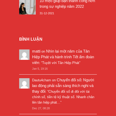
10 mẹo giúp bạn thành công hơn
trong sự nghiệp năm 2022
31-12-2021
BÌNH LUẬN
matti
Nhìn lại một năm của Tân
on
Hiệp Phát và hành trình Tết ấm đoàn
viên
: “
Tuyệt vời Tân Hiệp Phát
”
Jan 5, 19:16
Chuyển đổi số: Người
Dautu4cham
on
lao động phải sẵn sàng thích nghi và
thay đổi
: “
Chuyển đổi số đi đôi với tài
chính số, tiền tệ kỹ thuật số. Nhanh chân
lên tân hiệp phát…
”
Dec 27, 08:28