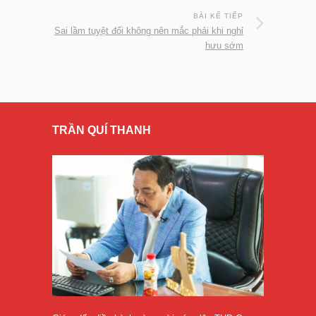
BÀI KẾ TIẾP
Sai lầm tuyệt đối không nên mắc phải khi nghỉ
hưu sớm
TRẦN QUÍ THANH