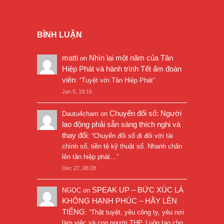
BÌNH LUẬN
matti
Nhìn lại một năm của Tân
on
Hiệp Phát và hành trình Tết ấm đoàn
viên
: “
Tuyệt vời Tân Hiệp Phát
”
Jan 5, 19:16
Chuyển đổi số: Người
Dautu4cham
on
lao động phải sẵn sàng thích nghi và
thay đổi
: “
Chuyển đổi số đi đôi với tài
chính số, tiền tệ kỹ thuật số. Nhanh chân
lên tân hiệp phát…
”
Dec 27, 08:28
SPEAK UP – BỨC XÚC LÀ
NGỌC
on
KHÔNG HẠNH PHÚC – HÃY LÊN
TIẾNG
: “
Thật tuyệt, yêu công ty, yêu nơi
làm việc và con người THP. Luôn tạo cho