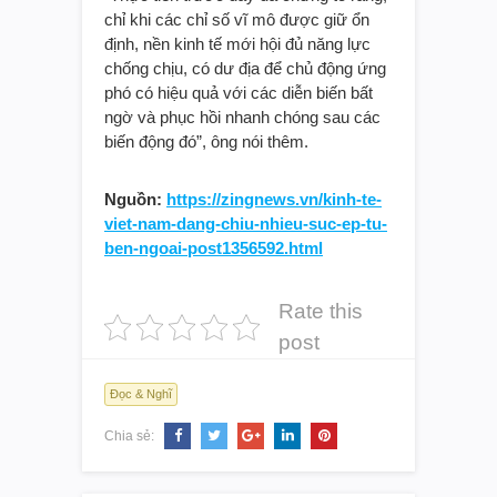
chỉ khi các chỉ số vĩ mô được giữ ổn
định, nền kinh tế mới hội đủ năng lực
chống chịu, có dư địa để chủ động ứng
phó có hiệu quả với các diễn biến bất
ngờ và phục hồi nhanh chóng sau các
biến động đó”, ông nói thêm.
Nguồn:
https://zingnews.vn/kinh-te-
viet-nam-dang-chiu-nhieu-suc-ep-tu-
ben-ngoai-post1356592.html
Rate this
post
Đọc & Nghĩ
Chia sẻ: