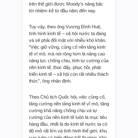
trên thế giới được Moody’s nâng bậc
tín nhiệm kể từ đầu năm đến nay.
Tuy vậy, theo ông Vương Đình Huệ,
tình hình kinh tế – xã hội nước ta đang
và sẽ phải đối mặt với nhiều khó khăn.
“Việc giữ vững, củng cố nền tảng kinh
tế vĩ mô, mà nói rộng hơn là nâng cao
năng lực chống chịu, tính tự cường của
nền kinh tế, thúc đẩy, phục hồi, phát
triển kinh tế – xã hội còn rất nhiều thách
thức”, ông nhận định.
Theo Chủ tịch Quốc hội, việc củng cố,
tăng cường nền tảng kinh tế vĩ mô, tăng
cường khả năng chống chịu và tự
cường của nền kinh tế luôn là mục tiêu
hàng đầu, nhất là do kinh tế nước ta có
độ mở rất lớn và tình hình thế giới, khu
vực luôn có biến động bất thường, khó