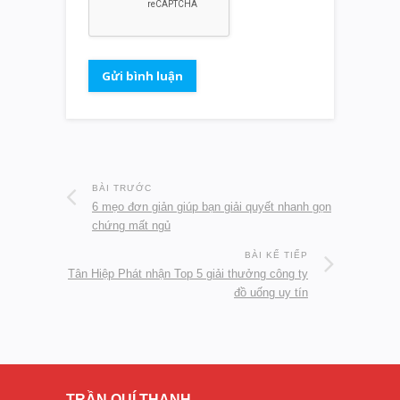
BÀI TRƯỚC
6 mẹo đơn giản giúp bạn giải quyết nhanh gọn
chứng mất ngủ
BÀI KẾ TIẾP
Tân Hiệp Phát nhận Top 5 giải thưởng công ty
đồ uống uy tín
TRẦN QUÍ THANH