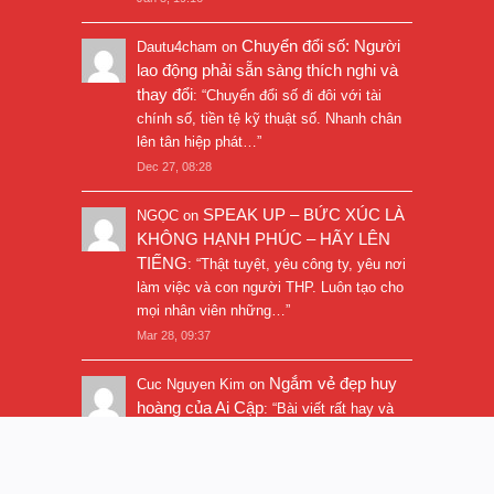
Chuyển đổi số: Người
Dautu4cham
on
lao động phải sẵn sàng thích nghi và
thay đổi
: “
Chuyển đổi số đi đôi với tài
chính số, tiền tệ kỹ thuật số. Nhanh chân
lên tân hiệp phát…
”
Dec 27, 08:28
SPEAK UP – BỨC XÚC LÀ
NGỌC
on
KHÔNG HẠNH PHÚC – HÃY LÊN
TIẾNG
: “
Thật tuyệt, yêu công ty, yêu nơi
làm việc và con người THP. Luôn tạo cho
mọi nhân viên những…
”
Mar 28, 09:37
Ngắm vẻ đẹp huy
Cuc Nguyen Kim
on
hoàng của Ai Cập
: “
Bài viết rất hay và
hình ảnh rất đẹp. Thanks!
”
Nov 5, 16:47