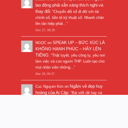
lao động phải sẵn sàng thích nghi và
thay đổi
: “
Chuyển đổi số đi đôi với tài
chính số, tiền tệ kỹ thuật số. Nhanh chân
lên tân hiệp phát…
”
Dec 27, 08:28
SPEAK UP – BỨC XÚC LÀ
NGỌC
on
KHÔNG HẠNH PHÚC – HÃY LÊN
TIẾNG
: “
Thật tuyệt, yêu công ty, yêu nơi
làm việc và con người THP. Luôn tạo cho
mọi nhân viên những…
”
Mar 28, 09:37
Ngắm vẻ đẹp huy
Cuc Nguyen Kim
on
hoàng của Ai Cập
: “
Bài viết rất hay và
hình ảnh rất đẹp. Thanks!
”
Nov 5, 16:47