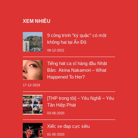
XEM NHIỀU
9 công trình “kỳ quặc” có một
không hai tại Ấn Độ
09-12-2021
Tiếng hát ca sĩ hàng đầu Nhật
Bản: Akina Nakamori – What
Happened To Her?
17-12-2019
[THP trong tôi] – Yêu Nghề – Yêu
Tân Hiệp Phát
03-06-2020
Xiếc xe đạp cực siêu
01-05-2020