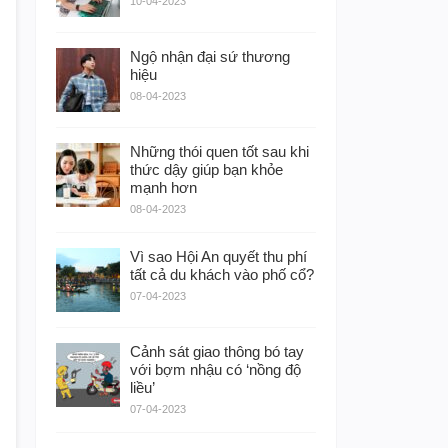
10-04-2023
Ngộ nhận đại sứ thương
hiệu
08-04-2023
Những thói quen tốt sau khi
thức dậy giúp bạn khỏe
mạnh hơn
08-04-2023
Vì sao Hội An quyết thu phí
tất cả du khách vào phố cổ?
07-04-2023
Cảnh sát giao thông bó tay
với bợm nhậu có ‘nồng độ
liều’
07-04-2023