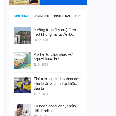
MỚI NHẤT
XEM NHIỀU
BÌNH LUẬN
THẺ
9 công trình “kỳ quặc” có
một không hai tại Ấn Độ
09-12-2021
Vỉa hè ‘từ chối phục vụ’
người bụng bự
11-04-2023
Thủ tướng chỉ đạo tháo gỡ
khó khăn xuất nhập khẩu,
đầu tư
11-04-2023
Trì hoãn công việc, chống
đối deadline