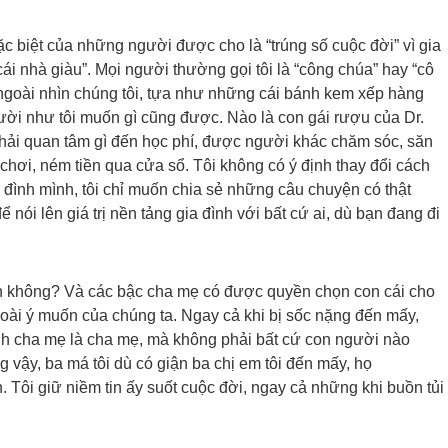
ặc biệt của những người được cho là “trúng số cuộc đời” vì gia
 cái nhà giàu”. Mọi người thường gọi tôi là “công chúa” hay “cô
 ngoài nhìn chúng tôi, tựa như những cái bánh kem xếp hàng
ười như tôi muốn gì cũng được. Nào là con gái rượu của Dr.
ải quan tâm gì đến học phí, được người khác chăm sóc, săn
chơi, ném tiền qua cửa sổ. Tôi không có ý định thay đổi cách
 đình mình, tôi chỉ muốn chia sẻ những câu chuyện có thật
 nói lên giá trị nền tảng gia đình với bất cứ ai, dù bạn đang đi
h không? Và các bậc cha mẹ có được quyền chọn con cái cho
ài ý muốn của chúng ta. Ngay cả khi bị sốc nặng đến mấy,
nh cha mẹ là cha mẹ, mà không phải bất cứ con người nào
ng vậy, ba má tôi dù có giận ba chị em tôi đến mấy, họ
 Tôi giữ niềm tin ấy suốt cuộc đời, ngay cả những khi buồn tủi