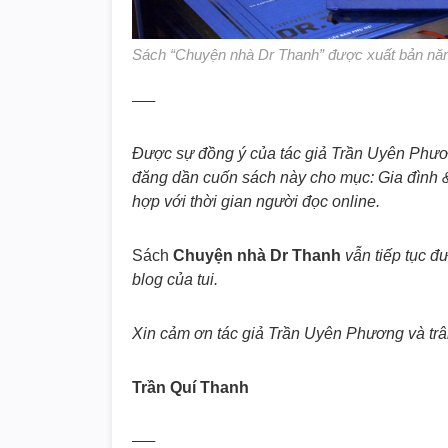
Sách “Chuyện nhà Dr Thanh” được xuất bản nă
—–
Được sự đồng ý của tác giả Trần Uyên Phươ
đăng dần cuốn sách này cho mục: Gia đình &
hợp với thời gian người đọc online.
Sách
Chuyện nhà Dr Thanh
vẫn tiếp tục đ
blog của tui.
Xin cảm ơn tác giả Trần Uyên Phương và trân
Trần Quí Thanh
—–