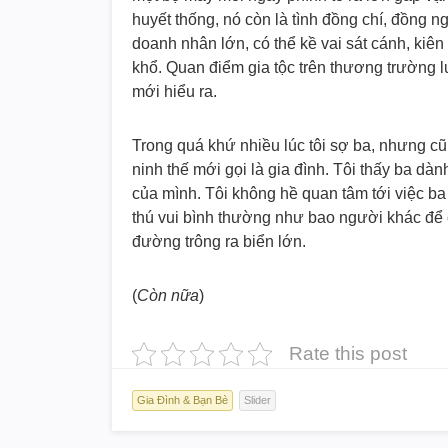
huyết thống, nó còn là tình đồng chí, đồng n
doanh nhân lớn, có thể kề vai sát cánh, ki
khổ. Quan điểm gia tộc trên thương trường l
mới hiểu ra.
Trong quá khứ nhiều lúc tôi sợ ba, nhưng cũn
ninh thế mới gọi là gia đình. Tôi thấy ba dàn
của mình. Tôi không hề quan tâm tới việc ba v
thú vui bình thường như bao người khác để cơ
đường trông ra biển lớn.
(
Còn nữa
)
Rate this post
Gia Đình & Bạn Bè
Slider