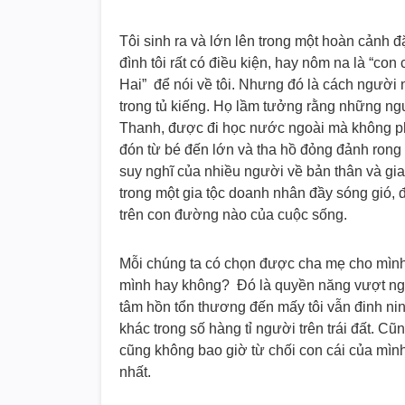
Tôi sinh ra và lớn lên trong một hoàn cảnh đ
đình tôi rất có điều kiện, hay nôm na là “con
Hai” để nói về tôi. Nhưng đó là cách người
trong tủ kiếng. Họ lầm tưởng rằng những ng
Thanh, được đi học nước ngoài mà không ph
đón từ bé đến lớn và tha hồ đỏng đảnh rong 
suy nghĩ của nhiều người về bản thân và gia
trong một gia tộc doanh nhân đầy sóng gió, để
trên con đường nào của cuộc sống.
Mỗi chúng ta có chọn được cha mẹ cho mìn
mình hay không? Đó là quyền năng vượt ngo
tâm hồn tổn thương đến mấy tôi vẫn đinh ni
khác trong số hàng tỉ người trên trái đất. Cũ
cũng không bao giờ từ chối con cái của mình.
nhất.