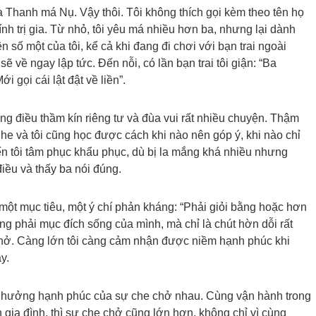
 ba Thanh má Nụ. Vậy thôi. Tôi không thích gọi kèm theo tên họ
hính trị gia. Từ nhỏ, tôi yêu má nhiều hơn ba, nhưng lại dành
ên số một của tôi, kể cả khi đang đi chơi với bạn trai ngoài
sẽ về ngay lập tức. Đến nỗi, có lần bạn trai tôi giận: “Ba
gọi cái lật đật về liền”.
ững điều thầm kín riêng tư và đùa vui rất nhiều chuyện. Thậm
nghe và tôi cũng học được cách khi nào nên góp ý, khi nào chỉ
ến tôi tâm phục khẩu phục, dù bị la mắng khá nhiều nhưng
điều và thấy ba nói đúng.
c một mục tiêu, một ý chí phản kháng: “Phải giỏi bằng hoặc hơn
ông phải mục đích sống của mình, mà chỉ là chút hờn dỗi rất
chở. Càng lớn tôi càng cảm nhận được niềm hạnh phúc khi
ày.
ợc hưởng hạnh phúc của sự che chở nhau. Cùng vận hành trong
 gia đình, thì sự che chở cũng lớn hơn, không chỉ vì cùng