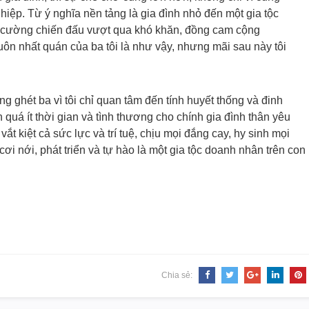
ghiệp. Từ ý nghĩa nền tảng là gia đình nhỏ đến một gia tộc
ên cường chiến đấu vượt qua khó khăn, đồng cam cộng
uôn nhất quán của ba tôi là như vậy, nhưng mãi sau này tôi
g ghét ba vì tôi chỉ quan tâm đến tính huyết thống và đinh
h quá ít thời gian và tình thương cho chính gia đình thân yêu
ắt kiệt cả sức lực và trí tuệ, chịu mọi đắng cay, hy sinh mọi
i nới, phát triển và tự hào là một gia tộc doanh nhân trên con
Chia sẻ: