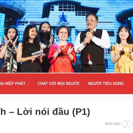
ÂN HIỆP PHÁT
CHAT VỚI MỌI NGƯỜI
NGƯỜI TIÊU DÙNG
 – Lời nói đầu (P1)
0
Bình luận