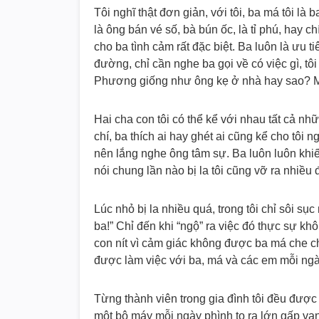
Tôi nghĩ thật đơn giản, với tôi, ba má tôi là
là ông bán vé số, bà bún ốc, là tỉ phú, hay c
cho ba tình cảm rất đặc biệt. Ba luôn là ưu ti
đường, chỉ cần nghe ba gọi về có việc gì, tôi 
Phương giống như ông kẹ ở nhà hay sao? Mới 
Hai cha con tôi có thể kể với nhau tất cả nh
chí, ba thích ai hay ghét ai cũng kể cho tôi 
nên lắng nghe ông tâm sự. Ba luôn luôn khi
nói chung lần nào bị la tôi cũng vỡ ra nhiều 
Lúc nhỏ bị la nhiều quá, trong tôi chỉ sôi sụ
ba!” Chỉ đến khi “ngộ” ra việc đó thực sự kh
con nít vì cảm giác không được ba má che 
được làm việc với ba, má và các em mỗi ng
Từng thành viên trong gia đình tôi đều đư
một bộ máy mỗi ngày phình to ra lớn gấp vạn