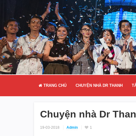
TRANG CHỦ
CHUYỆN NHÀ DR THANH
T
Chuyện nhà Dr Thanh
19-03-2018
Admin
1