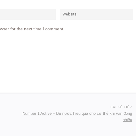
wser for the next time I comment.
BÀI KẾ TIẾP
Number 1 Active – Bù nước hiệu quả cho cơ thể khi vận động
nhiều